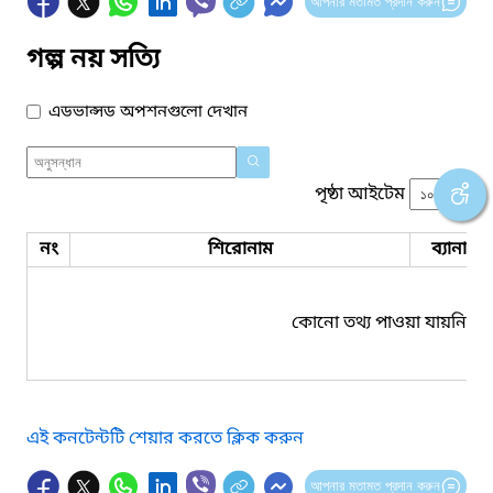
আপনার মতামত প্রদান করুন
গল্প নয় সত্যি
এডভান্সড অপশনগুলো দেখান
পৃষ্ঠা আইটেম
নং
শিরোনাম
ব্যানার 
কোনো তথ্য পাওয়া যায়নি।
এই কনটেন্টটি শেয়ার করতে ক্লিক করুন
আপনার মতামত প্রদান করুন